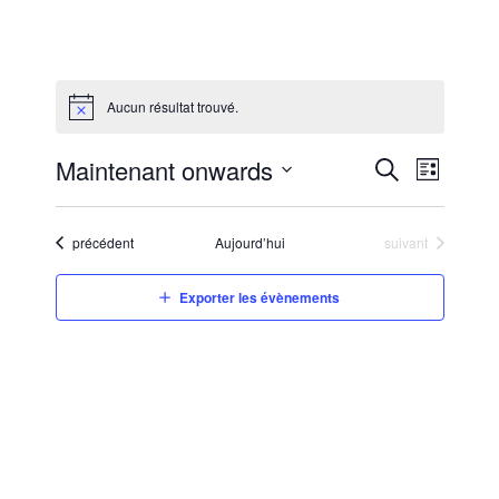
Aucun résultat trouvé.
Recher
Nav
Maintenant onwards
Liste
Recherche
Sélectionnez
et
une
de
Évènements
Évènements
précédent
Aujourd’hui
suivant
naviga
date.
Exporter les évènements
vue
de
vues
Év
Évènem