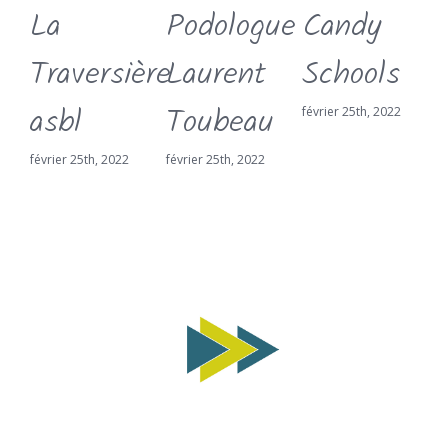
La
Podologue
Candy
Traversière
Laurent
Schools
asbl
Toubeau
février 25th, 2022
f
février 25th, 2022
février 25th, 2022