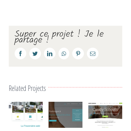
Super ce projet ! Je le
partage !
Facebook
Twitter
LinkedIn
Whatsapp
Pinterest
Email
Related Projects